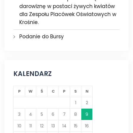
darowiznę w postaci żywych kwiatów
dla Zespołu Placówek Oświatowych w
Krośnie.
Podanie do Bursy
KALENDARZ
P
W
Ś
C
P
S
N
1
2
3
4
5
6
7
8
9
10
11
12
13
14
15
16