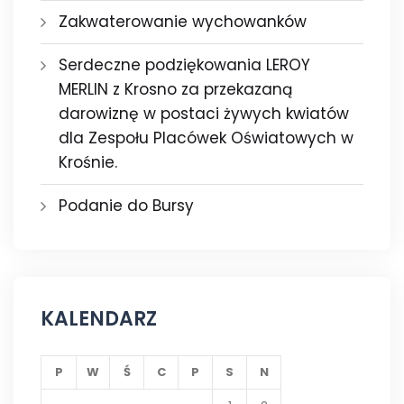
Zakwaterowanie wychowanków
Serdeczne podziękowania LEROY
MERLIN z Krosno za przekazaną
darowiznę w postaci żywych kwiatów
dla Zespołu Placówek Oświatowych w
Krośnie.
Podanie do Bursy
KALENDARZ
P
W
Ś
C
P
S
N