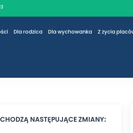
83
ści
Dla rodzica
Dla wychowanka
Z życia placó
 WCHODZĄ NASTĘPUJĄCE ZMIANY: