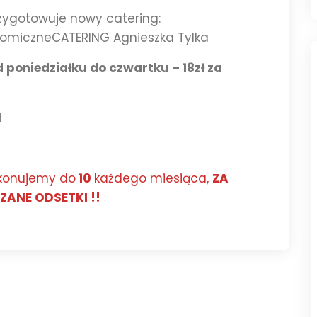
ygotowuje nowy catering:
omiczneCATERING Agnieszka Tylka
 poniedziałku do czwartku – 18zł za
ł
okonujemy do
10
każdego miesiąca,
ZA
ANE ODSETKI !!