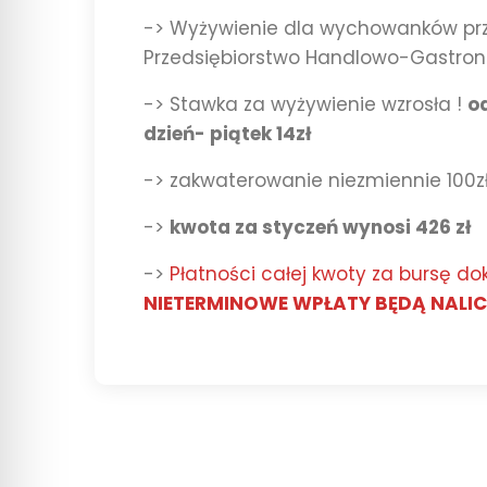
-> Wyżywienie dla wychowanków prz
Przedsiębiorstwo Handlowo-Gastron
-> Stawka za wyżywienie wzrosła !
od
dzień- piątek 14zł
-> zakwaterowanie niezmiennie 100z
->
kwota za styczeń wynosi 426 zł
->
Płatności całej kwoty za bursę d
NIETERMINOWE WPŁATY BĘDĄ NALICZ