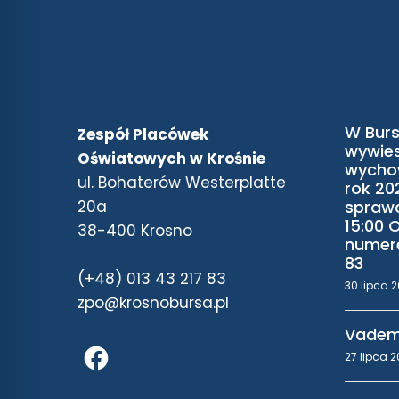
W Burs
Zespół Placówek
wywies
Oświatowych w Krośnie
wycho
ul. Bohaterów Westerplatte
rok 20
20a
sprawd
15:00 
38-400 Krosno
numere
83
(+48) 013 43 217 83
30 lipca 
zpo@krosnobursa.pl
Vadem
27 lipca 