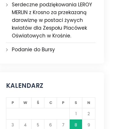
Serdeczne podziękowania LEROY
MERLIN z Krosno za przekazaną
darowiznę w postaci żywych
kwiatów dla Zespołu Placówek
Oświatowych w Krośnie.
Podanie do Bursy
KALENDARZ
P
W
Ś
C
P
S
N
1
2
3
4
5
6
7
8
9