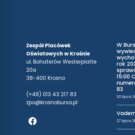
W Burs
Zespół Placówek
wywies
Oświatowych w Krośnie
wycho
ul. Bohaterów Westerplatte
rok 20
20a
sprawd
15:00 
38-400 Krosno
numere
83
(+48) 013 43 217 83
30 lipca 
zpo@krosnobursa.pl
Vadem
27 lipca 