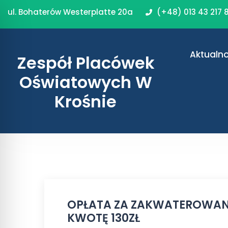
ul. Bohaterów Westerplatte 20a
(+48) 013 43 217 
Aktualno
Zespół Placówek
Oświatowych W
Krośnie
OPŁATA ZA ZAKWATEROWANI
KWOTĘ 130ZŁ