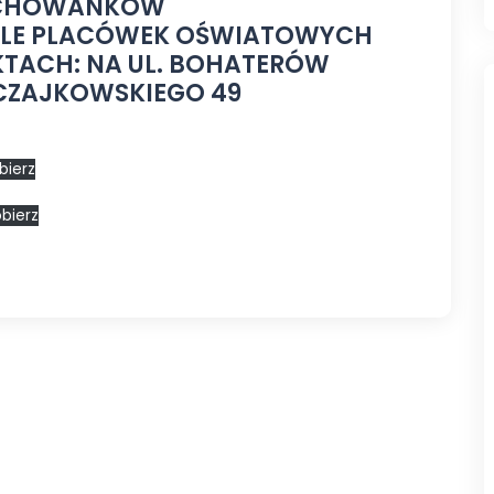
YCHOWANKÓW
OLE PLACÓWEK OŚWIATOWYCH
TACH: NA UL. BOHATERÓW
. CZAJKOWSKIEGO 49
bierz
bierz