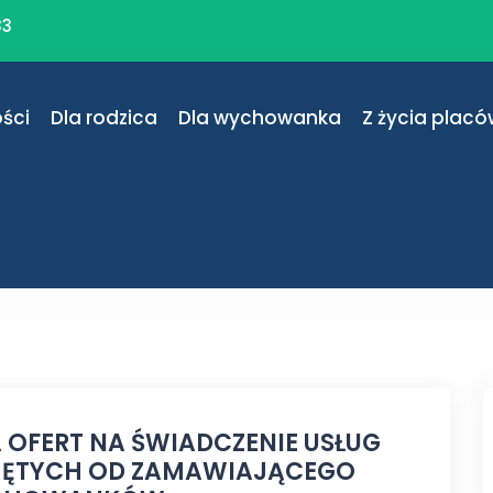
83
ści
Dla rodzica
Dla wychowanka
Z życia placó
 OFERT NA ŚWIADCZENIE USŁUG
ĘTYCH OD ZAMAWIAJĄCEGO