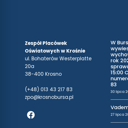
W Burs
Zespół Placówek
wywies
Oświatowych w Krośnie
wycho
ul. Bohaterów Westerplatte
rok 20
20a
sprawd
15:00 
38-400 Krosno
numere
83
(+48) 013 43 217 83
30 lipca 
zpo@krosnobursa.pl
Vadem
27 lipca 