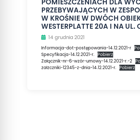
POMIESZCZENIACH DLA W
PRZEBYWAJĄCYCH W ZESP
W KROŚNIE W DWÓCH OBIEK
WESTERPLATTE 20A I NA UL
14 grudnia 2021
Informacja-dot-postępowania-14.12.2021-r
Po
Specyfikacja-14.12.2021-r.
Pobierz
Załącznik-nr-6-wzór-umowy-14.12.2021-r.-2
Po
załzczniki-12345-z-dnia-14.12.2021-r.
Pobierz