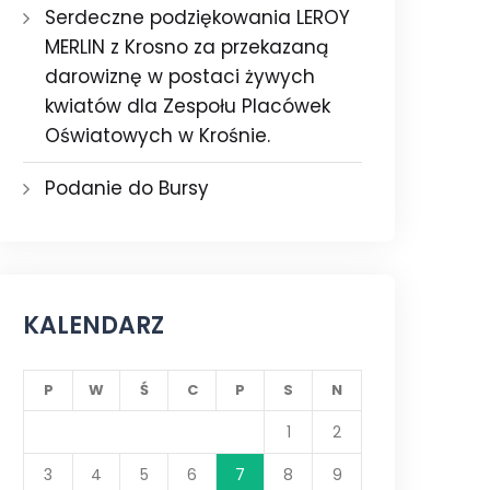
Serdeczne podziękowania LEROY
MERLIN z Krosno za przekazaną
darowiznę w postaci żywych
kwiatów dla Zespołu Placówek
Oświatowych w Krośnie.
Podanie do Bursy
KALENDARZ
P
W
Ś
C
P
S
N
1
2
3
4
5
6
7
8
9