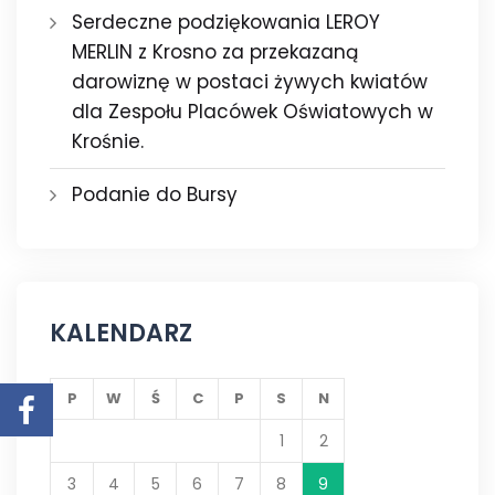
Serdeczne podziękowania LEROY
MERLIN z Krosno za przekazaną
darowiznę w postaci żywych kwiatów
dla Zespołu Placówek Oświatowych w
Krośnie.
Podanie do Bursy
KALENDARZ
P
W
Ś
C
P
S
N
1
2
3
4
5
6
7
8
9