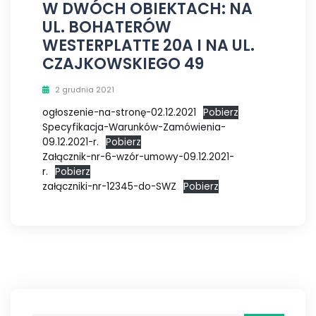
W DWÓCH OBIEKTACH: NA
UL. BOHATERÓW
WESTERPLATTE 20A I NA UL.
CZAJKOWSKIEGO 49
2 grudnia 2021
ogłoszenie-na-stronę-02.12.2021
Pobierz
Specyfikacja-Warunków-Zamówienia-
09.12.2021-r.
Pobierz
Załącznik-nr-6-wzór-umowy-09.12.2021-
r.
Pobierz
załączniki-nr-12345-do-SWZ
Pobierz